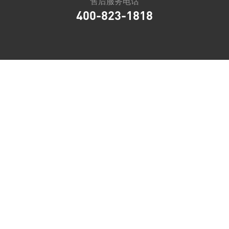
售后服务电话
400-823-1818
联系信息
电话：0573-85075711
邮编：314200
地址：平湖经济开发区兴平一路1818号