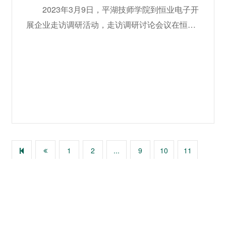
2023年3月9日，平湖技师学院到恒业电子开
展企业走访调研活动，走访调研讨论会议在恒业
电子一楼会议室举行，平湖技师学院走访老师4
人，无锡凯数科技有限公司专业咨询访谈人员2
人，恒业电子常务副总邹旭峰、生产副总鲁燕飞
等人出席此次活动。会议沟通了企业目前的运营
状态、生产方式、自动化水平等方面，平湖技师
学院老师及咨询访谈人员与企业交流沟通了“自动
化生产”、“工业控制”等专业知识，让理论与实践
更好的结合。会
1
2
...
9
10
11
12
13
14
15
...
13
14