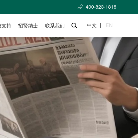
400-823-1818

中文
EN
与支持
招贤纳士
联系我们
