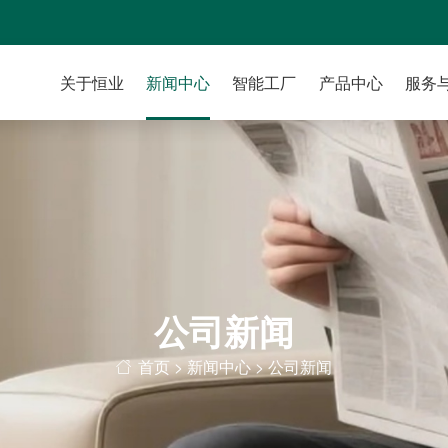
关于恒业
新闻中心
智能工厂
产品中心
服务
公司新闻
首页
>
新闻中心
>
公司新闻
