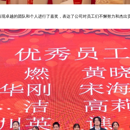
年表现卓越的团队和个人进行了嘉奖，表达了公司对员工们不懈努力和杰出