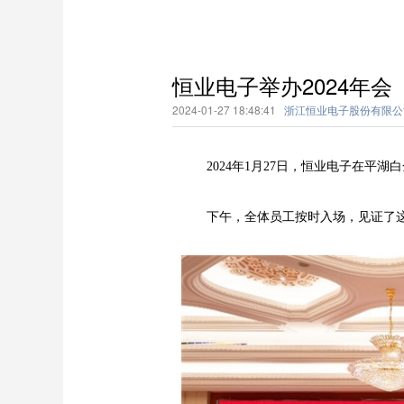
恒业电子举办2024年会
2024-01-27 18:48:41
浙江恒业电子股份有限公
2024年1月27日，恒业电子在平
下午，全体员工按时入场，见证了这